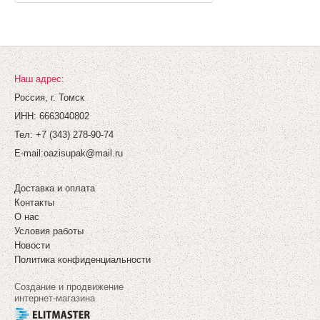
Наш адрес:
Россия, г. Томск
ИНН: 6663040802
Тел: +7 (343) 278-90-74
E-mail:
oazisupak@mail.ru
Горшок "Керамо" 19 с поддоном в
ассортименте
Доставка и оплата
Артикул: 01-348
Контакты
68.85
О нас
91.8
Цена:
руб.
Условия работы
Новости
В корзину
Политика конфиденциальности
Создание и продвижение
интернет-магазина