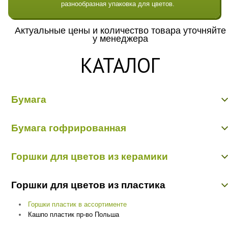
разнообразная упаковка для цветов.
Актуальные цены и количество товара уточняйте
у менеджера
КАТАЛОГ
Бумага
Бумага гладкая крафт
Бумага гофрированная
Бумага гофрированная/металл/переход
Бумага Дизайнерская "Тренд"
Бумага гофрированная
Бумага жатая крафт
Горшки для цветов из керамики
Бумага жатая цветная, с напылением
Бумага матовая
Керамика пр-во Китай
Бумага рельефная
Горшки для цветов из пластика
Керамика пр-во Польша
Пергамент, глянец, калька
Пленка - тишью
Горшки пластик в ассортименте
Кашпо пластик пр-во Польша