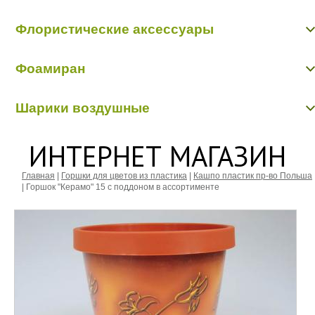
Цветы из ткани
Фетр, флизилин
Шнуры декоративные
Флористические аксессуары
Бабочки, птички, насекомые, животные
Фоамиран
Бусинки, бисер, булавки
Вставки в букеты
Фоамиран
Кольцо, шар флористические
Шарики воздушные
Перья, наполнители
Шарики воздушные
ИНТЕРНЕТ МАГАЗИН
Главная
|
Горшки для цветов из пластика
|
Кашпо пластик пр-во Польша
|
Горшок "Керамо" 15 с поддоном в ассортименте