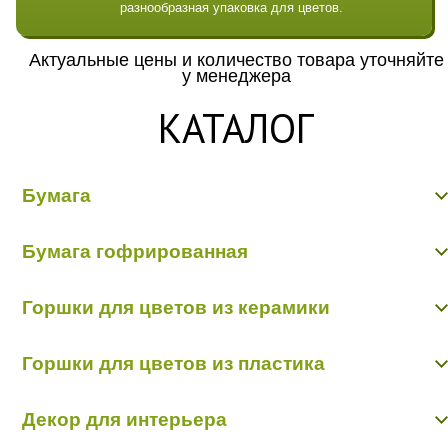
разнообразная упаковка для цветов.
Актуальные цены и количество товара уточняйте
у менеджера
КАТАЛОГ
Бумага
Бумага гладкая крафт
Бумага гофрированная
Бумага гофрированная/металл/переход
Бумага Дизайнерская "Тренд"
Бумага гофрированная
Бумага жатая крафт
Горшки для цветов из керамики
Бумага жатая цветная, с напылением
Бумага матовая
Керамика пр-во Китай
Бумага рельефная
Горшки для цветов из пластика
Керамика пр-во Польша
Пергамент, глянец, калька
Пленка - тишью
Горшки пластик в ассортименте
Декор для интерьера
Кашпо пластик пр-во Польша