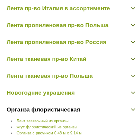
Шипосниматели
Лента "Аспидистр"
Лента пр-во Италия в ассортименте
Лента в ассортименте 2см*50ярд
Лента пропиленовая пр-во Польша
Лента в бобинах 0,5см*250ярд
Лента "Голография" в ассортименте
Лента пропиленовая пр-во Россия
Лента "Перламутр" в ассортименте
Лента "Траурная" в ассортименте
Лента "Вечная память"
Лента 2/100 в ассортименте пр-во Польша
Лента тканевая пр-во Китай
Лента 2/50 в ассортименте
Лента 2/50 в ассортименте пр-во Польша
Лента 3/50 в ассортименте
Лента 3/50 в ассортименте
Лента атласная в ассортименте
Лента 5/50 в ассортименте
Лента в бобинах в ассортименте
Лента тканевая пр-во Польша
Лента 8/50 в ассортименте
Лента в бобинах
Лента тканевая пр-во Польша
Новогодние украшения
Новогодние украшения
Органза флористическая
Бант завязочный из органзы
жгут флористический из органзы
Органза с рисунком 0,48 м х 9,14 м