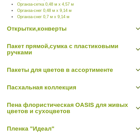
Органза-сетка 0,48 м х 4,57 м
Органза-снег 0,48 м х 9,14 м
Органза-снег 0,7 м х 9,14 м
Открытки,конверты
Конверт "Арт Дизайн Р"
Пакет прямой,сумка с пластиковыми
Открытки "Арт Дизайн Р"
ручками
Открытки "Мир открыток"
Пакет прямой,сумка с пластиковыми ручками
Пакеты для цветов в ассортименте
Пакет конус
Пасхальная коллекция
Пасхальная коллекция
Пена флористическая OASIS для живых
цветов и сухоцветов
Пиафлор кирпич
Пленка "Идеал"
Пиафлор фигурный