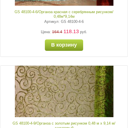
GS 48100-4-6/Органза красная с серебрянным рисунком/
0,48м*9,14м
Артикул: GS 48100-4-6
118.13
164.4
Цена:
руб.
В корзину
GS 48100-4-9/Органза с золотым рисунком 0,48 м х 9,14 м/
салатовый