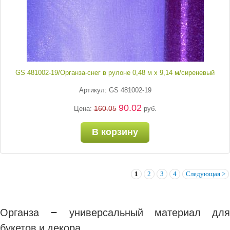
GS 481002-19/Органза-снег в рулоне 0,48 м х 9,14 м/сиреневый
Артикул: GS 481002-19
90.02
160.05
Цена:
руб.
В корзину
1
2
3
4
Следующая >
Органза – универсальный материал для
букетов и декора