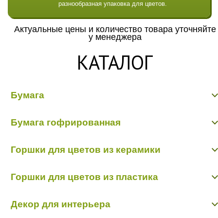
разнообразная упаковка для цветов.
Актуальные цены и количество товара уточняйте
у менеджера
КАТАЛОГ
Бумага
Бумага гладкая крафт
Бумага гофрированная
Бумага гофрированная/металл/переход
Бумага Дизайнерская "Тренд"
Бумага гофрированная
Бумага жатая крафт
Горшки для цветов из керамики
Бумага жатая цветная, с напылением
Бумага матовая
Керамика пр-во Китай
Бумага рельефная
Горшки для цветов из пластика
Керамика пр-во Польша
Пергамент, глянец, калька
Пленка - тишью
Горшки пластик в ассортименте
Декор для интерьера
Кашпо пластик пр-во Польша