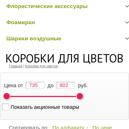
Фетр, флизилин
Шнуры декоративные
Флористические аксессуары
Бабочки, птички, насекомые, животные
Фоамиран
Бусинки, бисер, булавки
Вставки в букеты
Фоамиран
Кольцо, шар флористические
Шарики воздушные
Перья, наполнители
Шарики воздушные
КОРОБКИ ДЛЯ ЦВЕТОВ
Главная
|
Коробки для цветов
Цена от
до
руб.
Показать акционные товары
Сортировать по:
По алфавиту
По цене