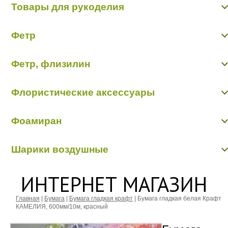
Сетка Сизаль Лайт
Товары для рукоделия
Инвентарь
Кашпо,держатели для балкона
Блестки
Садовый декор
Фетр
Бусинки, бисер, булавки
Перья, наполнители
Фетр водостойкий в ассортименте
Прищеки, липучки, подвески
Фетр, флизилин
Фетр однотонный 50 см/20 м (пр-во Корея)
Проволока алюминиевая
Цветы из ткани
Фетр, флизилин
Шнуры декоративные
Флористические аксессуары
Бабочки, птички, насекомые, животные
Фоамиран
Бусинки, бисер, булавки
Вставки в букеты
Фоамиран
Кольцо, шар флористические
Шарики воздушные
Перья, наполнители
Шарики воздушные
ИНТЕРНЕТ МАГАЗИН
Главная
|
Бумага
|
Бумага гладкая крафт
|
Бумага гладкая белая Крафт
КАМЕЛИЯ, 600мм/10м, красный