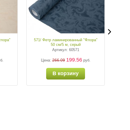
Флора"
571/ Фетр ламинированный "Флора"
570/
50 см/5 м, серый
Артикул: 60571
199.56
266.09
б.
Цена:
руб.
В корзину