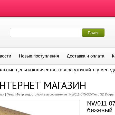
вости
Новые поступления
Доставка и оплата
К
альные цены и количество товара уточняйте у мене
НТЕРНЕТ МАГАЗИН
ная
|
Фетр
|
Фетр водостойкий в ассортименте
|
NW011-075-3D/Фетр 3D Искры 
NW011-07
бежевый