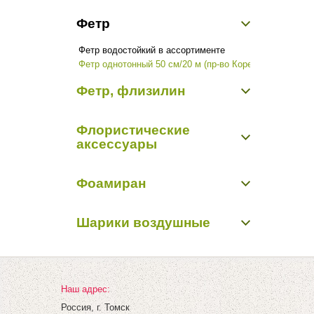
Блестки
Садовый декор
Фетр
Бусинки, бисер, булавки
Перья, наполнители
Фетр водостойкий в ассортименте
Прищеки, липучки, подвески
Фетр однотонный 50 см/20 м (пр-во Корея)
Проволока алюминиевая
Цветы из ткани
Фетр, флизилин
Шнуры декоративные
Фетр, флизилин
Флористические
аксессуары
Бабочки, птички, насекомые, животные
Фоамиран
Бусинки, бисер, булавки
Вставки в букеты
Фоамиран
Кольцо, шар флористические
Шарики воздушные
Перья, наполнители
Шарики воздушные
Наш адрес:
Россия, г. Томск