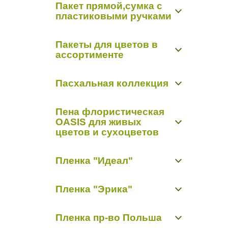
Пакет прямой,сумка с
Открытки "Арт Дизайн Р"
Органза-снег 0,48 м х 9,14 м
пластиковыми ручками
Открытки "Мир открыток"
Органза-снег 0,7 м х 9,14 м
Пакет прямой,сумка с пластиковыми
Пакеты для цветов в
ручками
ассортименте
Пакет конус
Пасхальная коллекция
Пасхальная коллекция
Пена флористическая
OASIS для живых
цветов и сухоцветов
Пиафлор кирпич
Пленка "Идеал"
Пиафлор фигурный
Пленка матовая "Идеал"
Пленка "Эрика"
Пленка прозрачная с рисунком "Идеал"
Пленка цветная
Пленка матовая "Эрика"
Пленка пр-во Польша
Пленка с рисунком "Эрика"