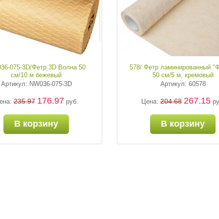
36-075-3D/Фетр 3D Волна 50
578/ Фетр ламинированный "
см/10 м бежевый
50 см/5 м, кремовый
Артикул: NW036-075-3D
Артикул: 60578
176.97
267.15
235.97
204.68
ена:
руб.
Цена:
ру
В корзину
В корзину