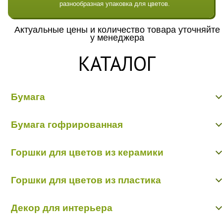
разнообразная упаковка для цветов.
Актуальные цены и количество товара уточняйте
у менеджера
КАТАЛОГ
Бумага
Бумага гладкая крафт
Бумага гофрированная
Бумага гофрированная/металл/переход
Бумага Дизайнерская "Тренд"
Бумага гофрированная
Бумага жатая крафт
Горшки для цветов из керамики
Бумага жатая цветная, с напылением
Бумага матовая
Керамика пр-во Китай
Бумага рельефная
Горшки для цветов из пластика
Керамика пр-во Польша
Пергамент, глянец, калька
Пленка - тишью
Горшки пластик в ассортименте
Декор для интерьера
Кашпо пластик пр-во Польша