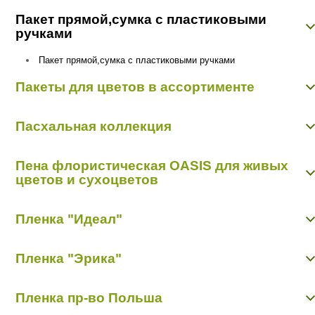
Конверт "Арт Дизайн Р"
Органза-сетка 0,48 м х 4,57 м
Пакет прямой,сумка с пластиковыми
Открытки "Арт Дизайн Р"
Органза-снег 0,48 м х 9,14 м
ручками
Открытки "Мир открыток"
Органза-снег 0,7 м х 9,14 м
Пакет прямой,сумка с пластиковыми ручками
Пакеты для цветов в ассортименте
Пакет конус
Пасхальная коллекция
Пасхальная коллекция
Пена флористическая OASIS для живых
цветов и сухоцветов
Пиафлор кирпич
Пленка "Идеал"
Пиафлор фигурный
Пленка матовая "Идеал"
Пленка "Эрика"
Пленка прозрачная с рисунком "Идеал"
Пленка цветная
Пленка матовая "Эрика"
Пленка пр-во Польша
Пленка с рисунком "Эрика"