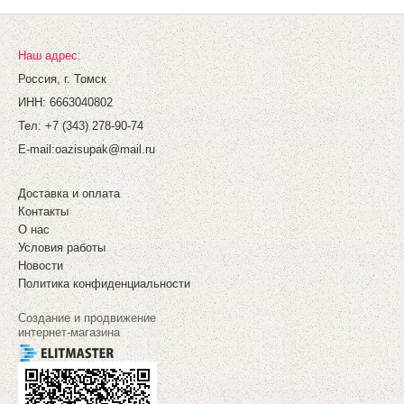
Наш адрес:
Россия, г. Томск
ИНН: 6663040802
Тел: +7 (343) 278-90-74
E-mail:
oazisupak@mail.ru
Сумка с жемчужными
ручками,матовая 22х10,5х13,5см 5шт/
Доставка и оплата
упак., цвет Винный
Артикул:
Контакты
404.25
О нас
808.5
Цена:
руб.
Условия работы
Новости
В корзину
Политика конфиденциальности
Создание и продвижение
интернет-магазина