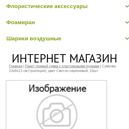
Фетр, флизилин
Шнуры декоративные
Флористические аксессуары
Бабочки, птички, насекомые, животные
Фоамиран
Бусинки, бисер, булавки
Вставки в букеты
Фоамиран
Кольцо, шар флористические
Шарики воздушные
Перья, наполнители
Шарики воздушные
ИНТЕРНЕТ МАГАЗИН
Главная
|
Пакет прямой,сумка с пластиковыми ручками
|
Сумочка
23х9х13 см (трапеция), цвет Светло-сиреневый, 10шт.